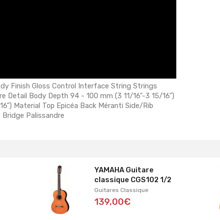
dy Finish Gloss Control Interface String Strings
e Detail Body Depth 94 - 100 mm (3 11/16"-3 15/16")
6") Material Top Epicéa Back Méranti Side/Rib
 Bridge Palissandre
YAMAHA Guitare
classique CGS102 1/2
Guitares Classique
139,00€