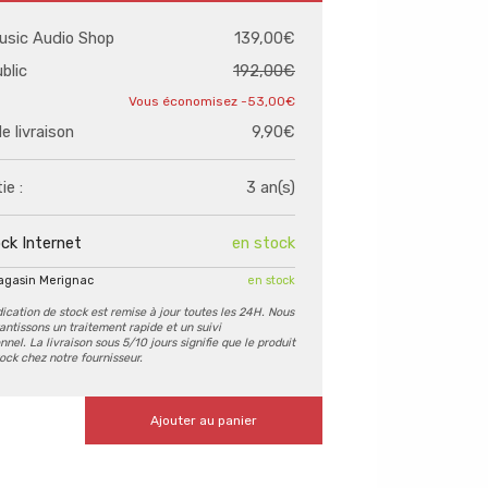
usic Audio Shop
139,00€
ublic
192,00€
-53,00€
de livraison
9,90€
ie :
3 an(s)
ck Internet
en stock
agasin Merignac
en stock
dication de stock est remise à jour toutes les 24H. Nous
antissons un traitement rapide et un suivi
nel. La livraison sous 5/10 jours signifie que le produit
tock chez notre fournisseur.
Ajouter au panier