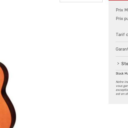
Prix M
Prix p
Tarif 
Garant
Sto
Stock M
Notre in
vous gar
exception
est en s