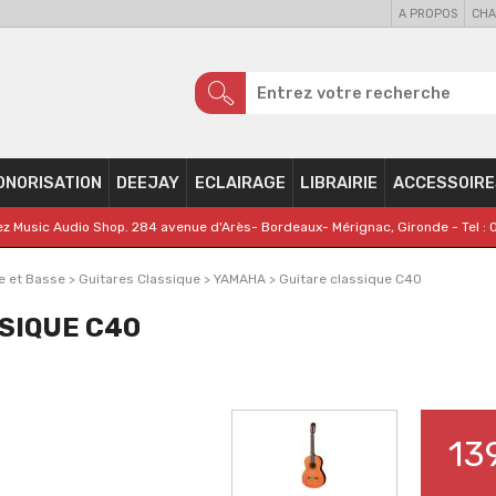
A PROPOS
CHA
ONORISATION
DEEJAY
ECLAIRAGE
LIBRAIRIE
ACCESSOIRE
z Music Audio Shop. 284 avenue d'Arès- Bordeaux- Mérignac, Gironde - Tel : 
e et Basse
>
Guitares Classique
>
YAMAHA
>
Guitare classique C40
SIQUE C40
13