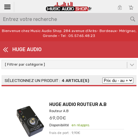
Bienvenue chez Music Audio Shop. 284 avenue d'Arès- Bordeaux- Mérignac,
Gironde - Tel : 05.57.65.48.23
HUGE AUDIO
[ Filtrer par catégorie ]
4 ARTICLE(S)
HUGE AUDIO ROUTEUR A.B
Routeur A.B
69,00€
en réappro.
frais de port : 9,90€