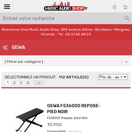
Bienvenue chez Music Audio Shop. 284 avenue d'Arès- Bordeaux- Mérignac,
Gironde - Tel : 05.57.65.48.23
GEWA
[ Filtrer par catégorie ]
112 ARTICLE(S)
1
2
3
4
>
GEWA F536000 REPOSE-
PIED NOIR
F536000 Repose-pied Noir
10,90€
en stock