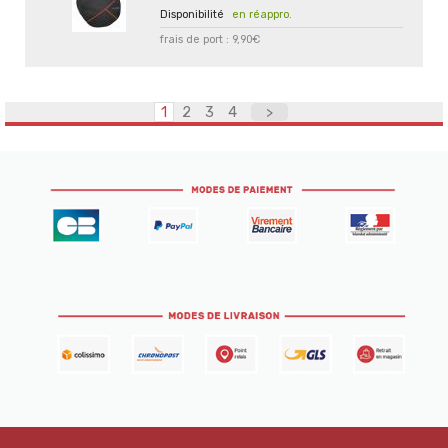
en réappro.
frais de port : 9,90€
1
2
3
4
>