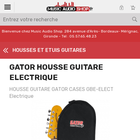
Bienvenue chez Music Audio Shop. 284 avenue d'Arès- Bordeaux- Mérignac,
Gironde - Tel : 05.57.65.48.23
HOUSSES ET ETUIS GUITARES
GATOR HOUSSE GUITARE
ELECTRIQUE
HOUSSE GUITARE GATOR CASES GBE-ELECT
Electrique