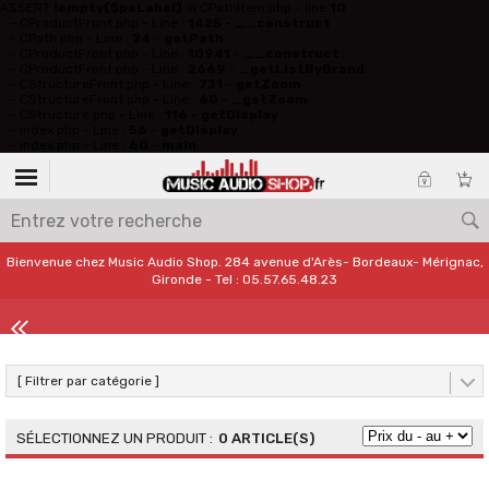
ASSERT
!empty($psLabel)
in CPathItem.php - line
10
- CProductFront.php - Line :
1425
-
__construct
- CPath.php - Line :
24
-
getPath
- CProductFront.php - Line :
10941
-
__construct
- CProductFront.php - Line :
2669
-
_getListByBrand
- CStructureFront.php - Line :
731
-
getZoom
- CStructureFront.php - Line :
60
-
_getZoom
- CStructure.php - Line :
116
-
getDisplay
- index.php - Line :
56
-
getDisplay
- index.php - Line :
60
-
main
Bienvenue chez Music Audio Shop. 284 avenue d'Arès- Bordeaux- Mérignac,
Gironde - Tel : 05.57.65.48.23
[ Filtrer par catégorie ]
0 ARTICLE(S)