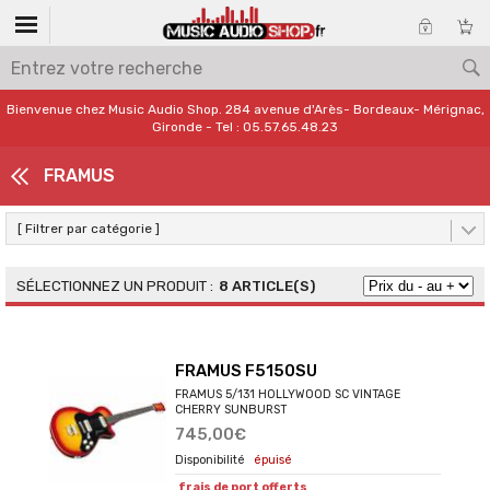
Bienvenue chez Music Audio Shop. 284 avenue d'Arès- Bordeaux- Mérignac,
Gironde - Tel : 05.57.65.48.23
FRAMUS
[ Filtrer par catégorie ]
8 ARTICLE(S)
FRAMUS F5150SU
FRAMUS 5/131 HOLLYWOOD SC VINTAGE
CHERRY SUNBURST
745,00€
épuisé
frais de port offerts