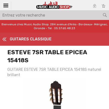
Bienvenue chez Music Audio Shop. 284 avenue d'Arès- Bordeaux- Mérignac,
Gironde - Tel : 05.57.65.48.23
GUITARES CLASSIQUE
ESTEVE 7SR TABLE EPICEA
15418S
GUITARE ESTEVE 7SR TABLE EPICEA 15418S naturel
brillant