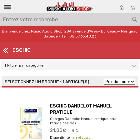
Bienvenue chez Music Audio Shop. 284 avenue d'Arès- Bordeaux- Mérignac,
Gironde - Tel : 05.57.65.48.23
ESCHIG
[ Filtrer par catégorie ]
1 ARTICLE(S)
ESCHIG DANDELOT MANUEL
PRATIQUE
Georges Dandelot Manuel pratique pour
l'étude des clés
21,00€
N.C.
en réappro.