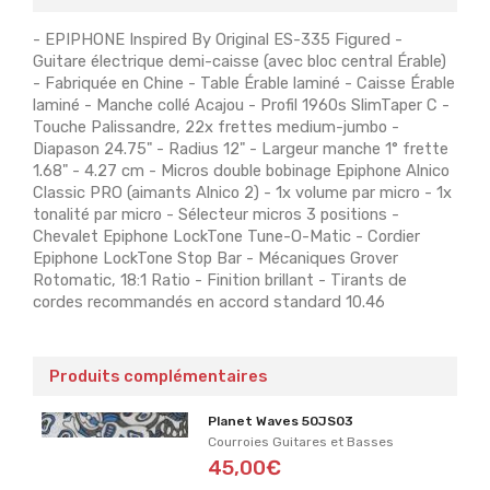
- EPIPHONE Inspired By Original ES-335 Figured -
Guitare électrique demi-caisse (avec bloc central Érable)
- Fabriquée en Chine - Table Érable laminé - Caisse Érable
laminé - Manche collé Acajou - Profil 1960s SlimTaper C -
Touche Palissandre, 22x frettes medium-jumbo -
Diapason 24.75" - Radius 12" - Largeur manche 1° frette
1.68" - 4.27 cm - Micros double bobinage Epiphone Alnico
Classic PRO (aimants Alnico 2) - 1x volume par micro - 1x
tonalité par micro - Sélecteur micros 3 positions -
Chevalet Epiphone LockTone Tune-O-Matic - Cordier
Epiphone LockTone Stop Bar - Mécaniques Grover
Rotomatic, 18:1 Ratio - Finition brillant - Tirants de
cordes recommandés en accord standard 10.46
Produits complémentaires
Planet Waves 50JS03
Courroies Guitares et Basses
45,00€