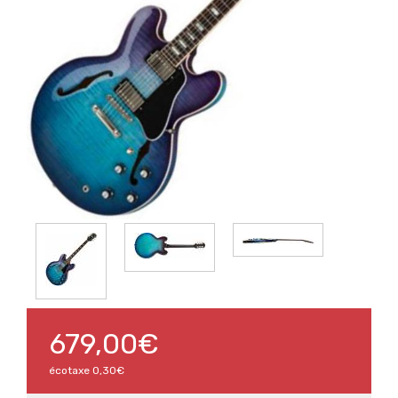
679,00€
écotaxe
0,30€