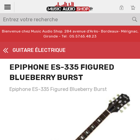
Bienvenue chez Music Audio Shop. 284 avenue d'Arès- Bordeaux- Mérignac,
Gironde - Tel : 05.57.65.48.23
GUITARE ÉLECTRIQUE
EPIPHONE ES-335 FIGURED
BLUEBERRY BURST
Epiphone ES-335 Figured Blueberry Burst