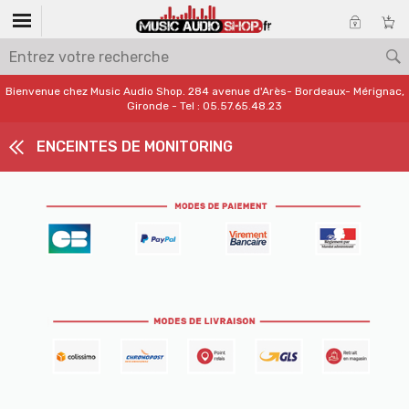
Bienvenue chez Music Audio Shop. 284 avenue d'Arès- Bordeaux- Mérignac,
Gironde - Tel : 05.57.65.48.23
ENCEINTES DE MONITORING