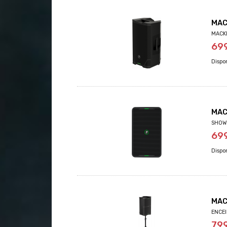
MAC
MACKI
69
MAC
SHOWB
69
MAC
ENCEI
79