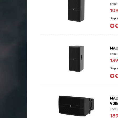
Encei
10
MAC
Encei
13
MAC
VOI
Encei
18