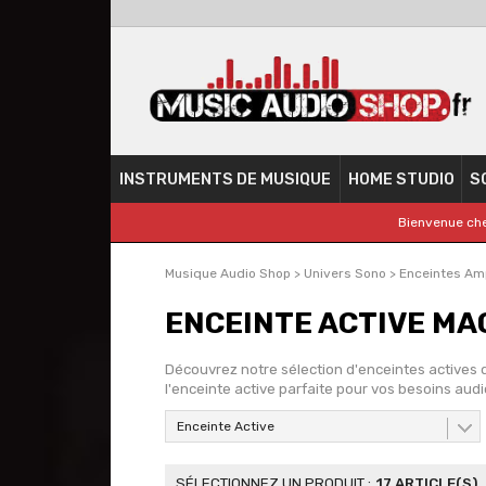
INSTRUMENTS DE MUSIQUE
HOME STUDIO
S
Bienvenue che
Musique Audio Shop
>
Univers Sono
>
Enceintes Amp
ENCEINTE ACTIVE MA
Découvrez notre sélection d'enceintes actives 
l'enceinte active parfaite pour vos besoins audi
Enceinte Active
17 ARTICLE(S)