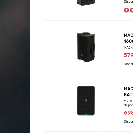
MAC
160
MACKI
57
MAC
BAT
MACKI
dépor
69