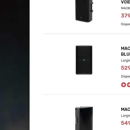
VOI
MACKI
37
MAC
BLU
Large
52
MAC
Large
54