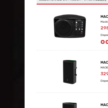
MAC
Macki
29
MAC
MACKI
32
MAC