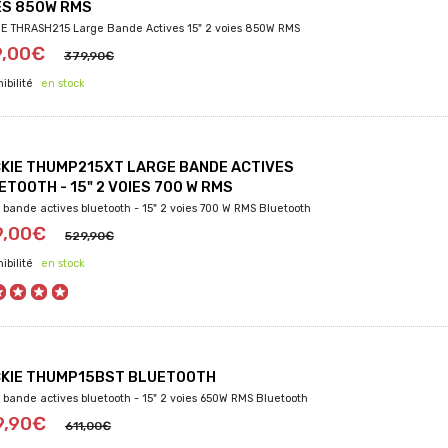
ES 850W RMS
E THRASH215 Large Bande Actives 15" 2 voies 850W RMS
9,00€
379,90€
en stock
KIE THUMP215XT LARGE BANDE ACTIVES
ETOOTH - 15" 2 VOIES 700 W RMS
 bande actives bluetooth - 15" 2 voies 700 W RMS Bluetooth
9,00€
529,90€
en stock
KIE THUMP15BST BLUETOOTH
 bande actives bluetooth - 15" 2 voies 650W RMS Bluetooth
9,90€
611,00€