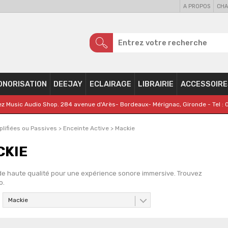
A PROPOS
CHA
ONORISATION
DEEJAY
ECLAIRAGE
LIBRAIRIE
ACCESSOIRE
z Music Audio Shop. 284 avenue d'Arès- Bordeaux- Mérignac, Gironde - Tel : 
lifiées ou Passives
>
Enceinte Active
>
Mackie
CKIE
de haute qualité pour une expérience sonore immersive. Trouvez
o.
Mackie