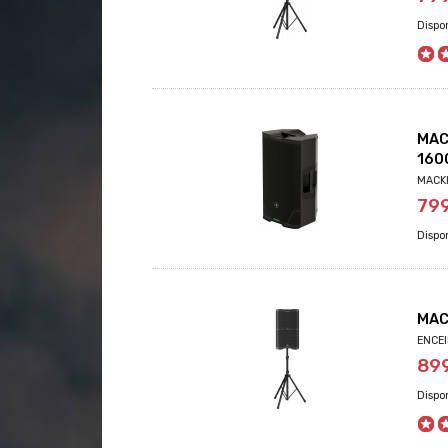
MAC
160
MACKI
79
MAC
ENCEI
89