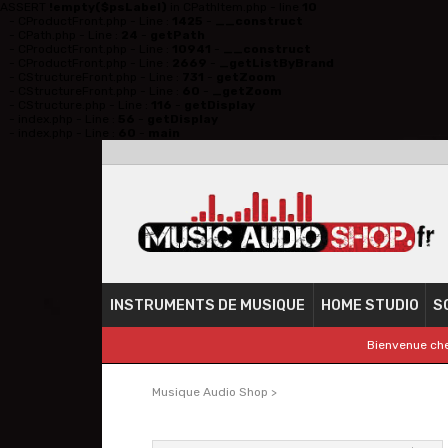
ASSERT
!empty($psLabel)
in CPathItem.php - line
10
- CProductFront.php - Line :
1425
-
__construct
- CPath.php - Line :
24
-
getPath
- CProductFront.php - Line :
10941
-
__construct
- CProductFront.php - Line :
2669
-
_getListByBrand
- CStructureFront.php - Line :
731
-
getZoom
- CStructureFront.php - Line :
60
-
_getZoom
- CStructure.php - Line :
116
-
getDisplay
- index.php - Line :
56
-
getDisplay
- index.php - Line :
60
-
main
INSTRUMENTS DE MUSIQUE
HOME STUDIO
S
Bienvenue che
Musique Audio Shop
>