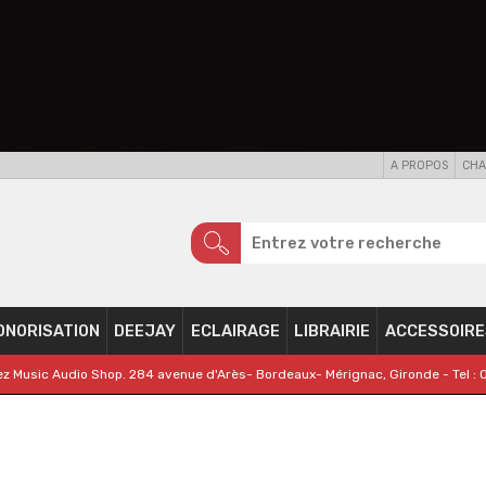
A PROPOS
CHA
ONORISATION
DEEJAY
ECLAIRAGE
LIBRAIRIE
ACCESSOIRE
z Music Audio Shop. 284 avenue d'Arès- Bordeaux- Mérignac, Gironde - Tel : 