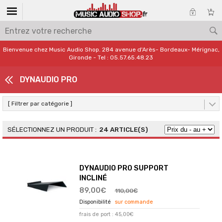
Bienvenue chez Music Audio Shop. 284 avenue d'Arès- Bordeaux- Mérignac,
Gironde - Tel : 05.57.65.48.23
DYNAUDIO PRO
[ Filtrer par catégorie ]
24 ARTICLE(S)
DYNAUDIO PRO SUPPORT
INCLINÉ
89,00€
110,00€
sur commande
frais de port : 45,00€