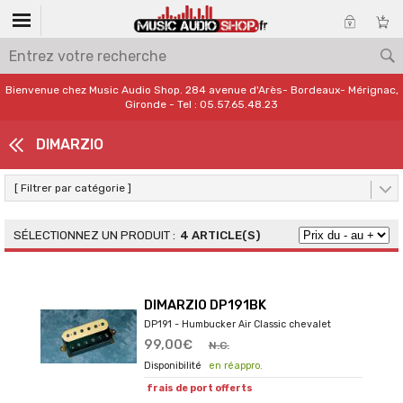
Bienvenue chez Music Audio Shop. 284 avenue d'Arès- Bordeaux- Mérignac,
Gironde - Tel : 05.57.65.48.23
DIMARZIO
[ Filtrer par catégorie ]
4 ARTICLE(S)
DIMARZIO DP191BK
DP191 - Humbucker Air Classic chevalet
99,00€
N.C.
en réappro.
frais de port offerts