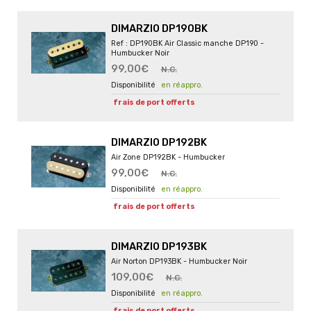
DIMARZIO DP190BK
Ref : DP190BK Air Classic manche DP190 -
Humbucker Noir
99,00€
N.C.
en réappro.
frais de port offerts
DIMARZIO DP192BK
Air Zone DP192BK - Humbucker
99,00€
N.C.
en réappro.
frais de port offerts
DIMARZIO DP193BK
Air Norton DP193BK - Humbucker Noir
109,00€
N.C.
en réappro.
frais de port offerts