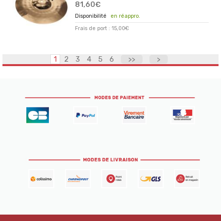
81,60€
en réappro.
Frais de port : 15,00€
1
2
3
4
5
6
>>
>