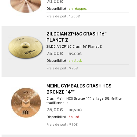
70,00€
en réappro.
Frais de port : 15,00€
ZILDJIAN ZP16C CRASH 16''
PLANET Z
ZILDJIAN ZP16C Crash 16" Planet Z
75,00€
89,00€
en stock
Frais de port : 9,90€
MEINL CYMBALES CRASH HCS
BRONZE 14""
Crash Meinl HCS Bronze 14", alliage B8, finition
traditionnelle
75,00€
80,90€
épuisé
Frais de port : 9,90€