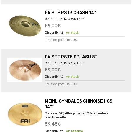
PAISTE PST3 CRASH 14''
870305 - PST3 CRASH 14''
59,00€
en stock
Frais de port : 15,00€
PAISTE PST5 SPLASH 8''
870503 - PST5 SPLASH 8''
59,00€
en stock
Frais de port : 15,00€
MEINL CYMBALES CHINOISE HCS
14""
Chinoise 14", Alliage laiton MS63, Finition
traditionnelle
59,45€
en réappro.