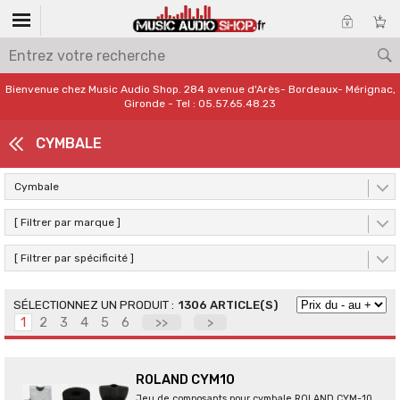
Bienvenue chez Music Audio Shop. 284 avenue d'Arès- Bordeaux- Mérignac,
Gironde - Tel : 05.57.65.48.23
CYMBALE
Cymbale
[ Filtrer par marque ]
[ Filtrer par spécificité ]
1306 ARTICLE(S)
1
2
3
4
5
6
>>
>
ROLAND CYM10
Jeu de composants pour cymbale ROLAND CYM-10