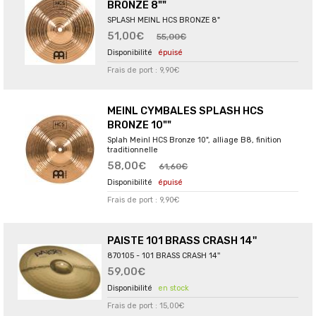
BRONZE 8""
SPLASH MEINL HCS BRONZE 8"
51,00€
55,00€
épuisé
Frais de port : 9,90€
MEINL CYMBALES SPLASH HCS
BRONZE 10""
Splah Meinl HCS Bronze 10", alliage B8, finition
traditionnelle
58,00€
61,60€
épuisé
Frais de port : 9,90€
PAISTE 101 BRASS CRASH 14''
870105 - 101 BRASS CRASH 14''
59,00€
en stock
Frais de port : 15,00€