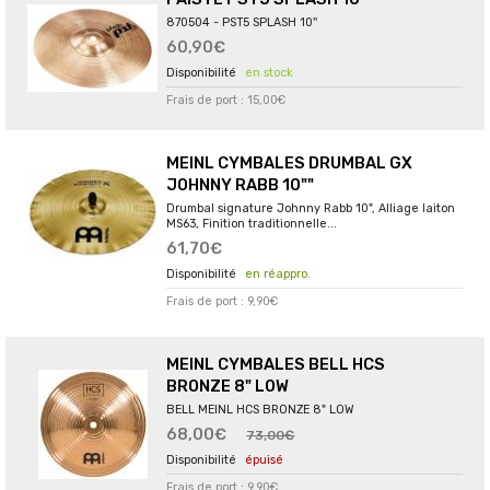
870504 - PST5 SPLASH 10''
60,90€
en stock
Frais de port : 15,00€
MEINL CYMBALES DRUMBAL GX
JOHNNY RABB 10""
Drumbal signature Johnny Rabb 10", Alliage laiton
MS63, Finition traditionnelle...
61,70€
en réappro.
Frais de port : 9,90€
MEINL CYMBALES BELL HCS
BRONZE 8" LOW
BELL MEINL HCS BRONZE 8" LOW
68,00€
73,00€
épuisé
Frais de port : 9,90€