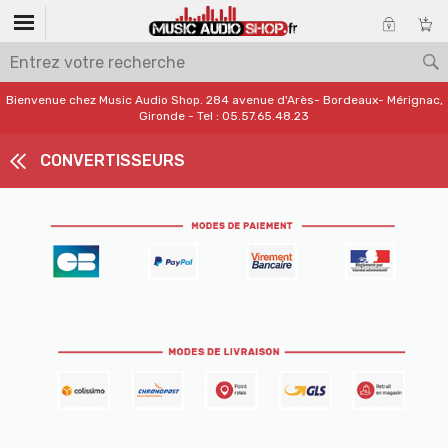
Bienvenue chez Music Audio Shop. 284 avenue d'Arès- Bordeaux- Mérignac,
Gironde - Tel : 05.57.65.48.23
CONVERTISSEURS