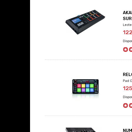
AKA
SUR
Lecte
12
REL
Pad C
12
NUM