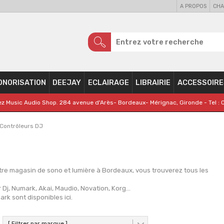
A PROPOS
CHA
ONORISATION
DEEJAY
ECLAIRAGE
LIBRAIRIE
ACCESSOIRE
z Music Audio Shop. 284 avenue d'Arès- Bordeaux- Mérignac, Gironde - Tel : 
Contrôleurs DJ
tre magasin de sono et lumière à Bordeaux, vous trouverez tous les
, Numark, Akai, Maudio, Novation, Korg...
rk sont disponibles ici.
[ Filtrer par marque ]