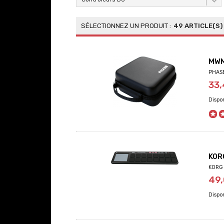
49 ARTICLE(S)
MWM
PHASE
33
KOR
KORG 
49