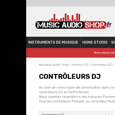
INSTRUMENTS DE MUSIQUE
HOME STUDIO
S
Bienvenue che
Musique Audio Shop
>
Univers DJ
>
Contrôleur DJ
>
CONTRÔLEURS DJ
Au sein de notre rayon de sonorisation dans no
contrôleurs DJ au tarif internet.
Nous sommes revendeurs des marques Pioneer Dj
Tous les contrôleurs Pioneer, ou contrôleur Numa
Contrôleurs DJ