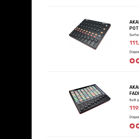
AKA
POT
Surfa
11
AKA
FAD
8x8 p
119