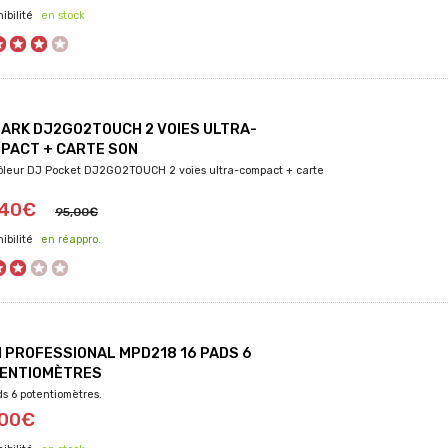
en stock
ARK DJ2GO2TOUCH 2 VOIES ULTRA-
PACT + CARTE SON
ôleur DJ Pocket DJ2GO2TOUCH 2 voies ultra-compact + carte
,40€
95,00€
en réappro.
I PROFESSIONAL MPD218 16 PADS 6
ENTIOMÈTRES
ds 6 potentiomètres.
,00€