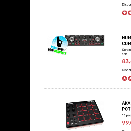
NUM
COM
Contr
son
83
AKA
POT
16 pa
99