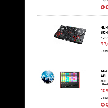
NUM
SON
NUMAR
99
AKA
ABL
AKAI 
rétroé
10