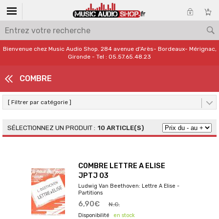
Bienvenue chez Music Audio Shop. 284 avenue d'Arès- Bordeaux- Mérignac,
Gironde - Tel : 05.57.65.48.23
COMBRE
[ Filtrer par catégorie ]
10 ARTICLE(S)
COMBRE LETTRE A ELISE
JPTJ 03
Ludwig Van Beethoven: Lettre A Elise -
Partitions
6,90€
N.C.
en stock