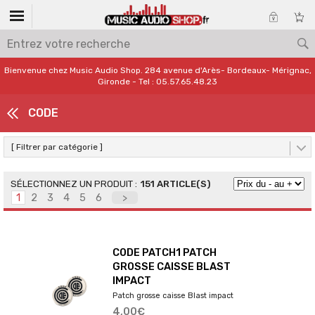
Bienvenue chez Music Audio Shop. 284 avenue d'Arès- Bordeaux- Mérignac,
Gironde - Tel : 05.57.65.48.23
CODE
[ Filtrer par catégorie ]
151 ARTICLE(S)
1
2
3
4
5
6
>
CODE PATCH1 PATCH
GROSSE CAISSE BLAST
IMPACT
Patch grosse caisse Blast impact
4,00€