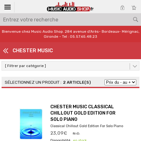
Bienvenue chez Music Audio Shop. 284 avenue d'Arès- Bordeaux- Mérignac,
Gironde - Tel : 05.57.65.48.23
CHESTER MUSIC
[ Filtrer par catégorie ]
2 ARTICLE(S)
CHESTER MUSIC CLASSICAL
CHILLOUT GOLD EDITION FOR
SOLO PIANO
Classical Chillout Gold Edition For Solo Piano
23,09€
N.C.
en stock