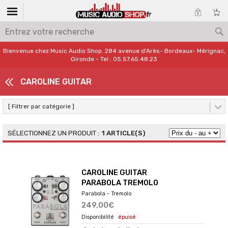
Bienvenue chez Music Audio Shop. 284 avenue d'Arès- Bordeaux- Mérignac,
Gironde - Tel : 05.57.65.48.23
CAROLINE GUITAR
[ Filtrer par catégorie ]
1 ARTICLE(S)
CAROLINE GUITAR
PARABOLA TREMOLO
Parabola - Tremolo
249,00€
épuisé