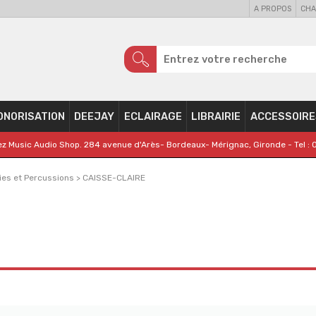
A PROPOS
CHA
ONORISATION
DEEJAY
ECLAIRAGE
LIBRAIRIE
ACCESSOIRE
z Music Audio Shop. 284 avenue d'Arès- Bordeaux- Mérignac, Gironde - Tel : 
ies et Percussions
>
CAISSE-CLAIRE