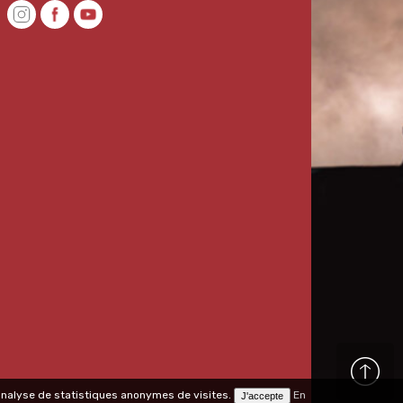
l'analyse de statistiques anonymes de visites.
En