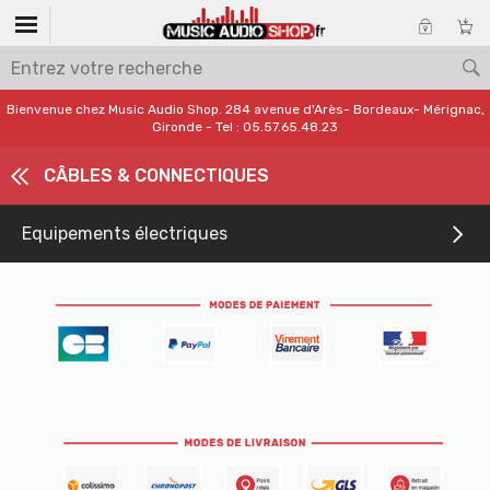
Bienvenue chez Music Audio Shop. 284 avenue d'Arès- Bordeaux- Mérignac,
Gironde - Tel : 05.57.65.48.23
CÂBLES & CONNECTIQUES
Equipements électriques