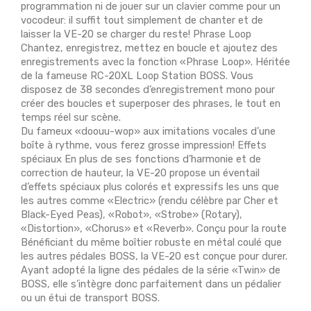
programmation ni de jouer sur un clavier comme pour un
vocodeur: il suffit tout simplement de chanter et de
laisser la VE-20 se charger du reste! Phrase Loop
Chantez, enregistrez, mettez en boucle et ajoutez des
enregistrements avec la fonction «Phrase Loop». Héritée
de la fameuse RC-20XL Loop Station BOSS. Vous
disposez de 38 secondes d’enregistrement mono pour
créer des boucles et superposer des phrases, le tout en
temps réel sur scène.
Du fameux «doouu-wop» aux imitations vocales d’une
boîte à rythme, vous ferez grosse impression! Effets
spéciaux En plus de ses fonctions d’harmonie et de
correction de hauteur, la VE-20 propose un éventail
d’effets spéciaux plus colorés et expressifs les uns que
les autres comme «Electric» (rendu célèbre par Cher et
Black-Eyed Peas), «Robot», «Strobe» (Rotary),
«Distortion», «Chorus» et «Reverb». Conçu pour la route
Bénéficiant du même boîtier robuste en métal coulé que
les autres pédales BOSS, la VE-20 est conçue pour durer.
Ayant adopté la ligne des pédales de la série «Twin» de
BOSS, elle s’intègre donc parfaitement dans un pédalier
ou un étui de transport BOSS.