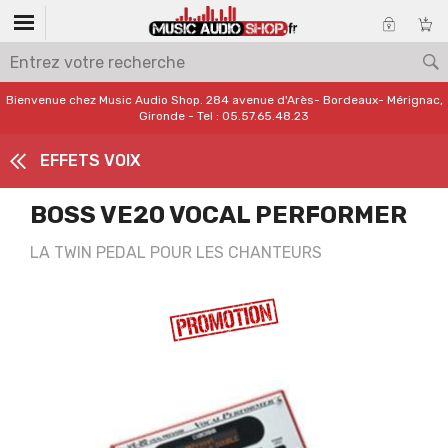
Bienvenue chez Music Audio Shop. 284 avenue d'Arès- Bordeaux- Mérignac,
Gironde - Tel : 05.57.65.48.23
EFFETS VOIX
BOSS VE20 VOCAL PERFORMER
LA TWIN PEDAL POUR LES CHANTEURS