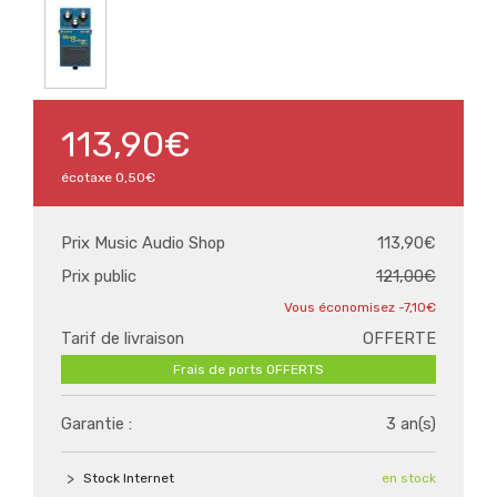
113,90€
écotaxe
0,50€
Prix Music Audio Shop
113,90€
Prix public
121,00€
-7,10€
Tarif de livraison
OFFERTE
Frais de ports OFFERTS
Garantie :
3 an(s)
Stock Internet
en stock