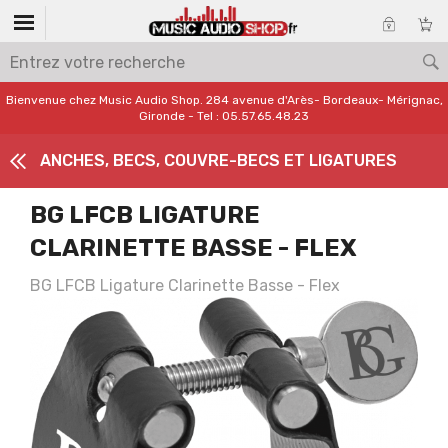
Bienvenue chez Music Audio Shop. 284 avenue d'Arès- Bordeaux- Mérignac,
Gironde - Tel : 05.57.65.48.23
ANCHES, BECS, COUVRE-BECS ET LIGATURES
BG LFCB LIGATURE
CLARINETTE BASSE - FLEX
BG LFCB Ligature Clarinette Basse - Flex