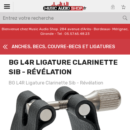
Bienvenue chez Music Audio Shop. 284 avenue d'Arès- Bordeaux- Mérignac,
Gironde - Tel : 05.57.65.48.23
ANCHES, BECS, COUVRE-BECS ET LIGATURES
BG L4R LIGATURE CLARINETTE
SIB - RÉVÉLATION
BG L4R Ligature Clarinette Sib - Révélation