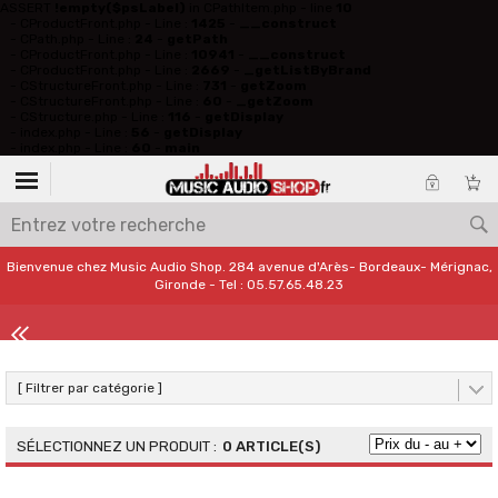
ASSERT
!empty($psLabel)
in CPathItem.php - line
10
- CProductFront.php - Line :
1425
-
__construct
- CPath.php - Line :
24
-
getPath
- CProductFront.php - Line :
10941
-
__construct
- CProductFront.php - Line :
2669
-
_getListByBrand
- CStructureFront.php - Line :
731
-
getZoom
- CStructureFront.php - Line :
60
-
_getZoom
- CStructure.php - Line :
116
-
getDisplay
- index.php - Line :
56
-
getDisplay
- index.php - Line :
60
-
main
Bienvenue chez Music Audio Shop. 284 avenue d'Arès- Bordeaux- Mérignac,
Gironde - Tel : 05.57.65.48.23
[ Filtrer par catégorie ]
0 ARTICLE(S)