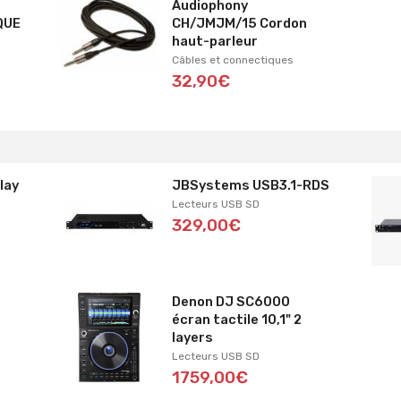
Audiophony
QUE
CH/JMJM/15 Cordon
haut-parleur
Câbles et connectiques
32,90€
lay
JBSystems USB3.1-RDS
Lecteurs USB SD
329,00€
Denon DJ SC6000
écran tactile 10,1" 2
layers
Lecteurs USB SD
1759,00€