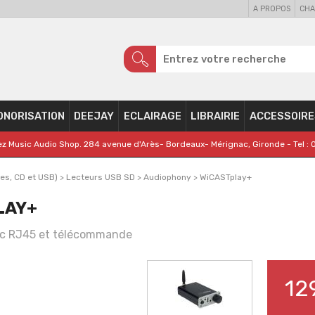
A PROPOS
CHA
ONORISATION
DEEJAY
ECLAIRAGE
LIBRAIRIE
ACCESSOIRE
z Music Audio Shop. 284 avenue d'Arès- Bordeaux- Mérignac, Gironde - Tel : 
les, CD et USB)
>
Lecteurs USB SD
>
Audiophony
>
WiCASTplay+
LAY+
ec RJ45 et télécommande
12