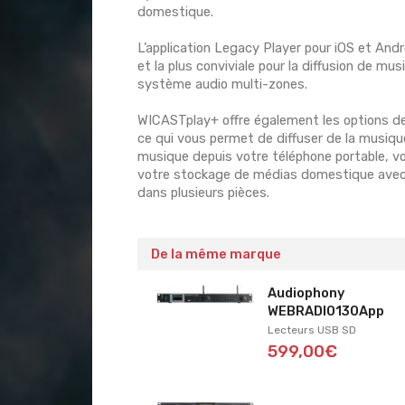
domestique.
L’application Legacy Player pour iOS et Andro
et la plus conviviale pour la diffusion de mus
système audio multi-zones.
WICASTplay+ offre également les options de 
ce qui vous permet de diffuser de la musiqu
musique depuis votre téléphone portable, vo
votre stockage de médias domestique avec 
dans plusieurs pièces.
De la même marque
Audiophony
WEBRADIO130App
Lecteurs USB SD
599,00€