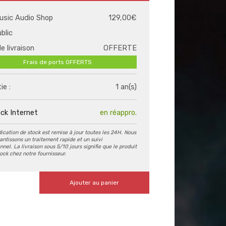
usic Audio Shop
129,00€
ublic
de livraison
OFFERTE
Frais de ports OFFERTS
ie :
1 an(s)
ck Internet
en réappro.
dication de stock est remise à jour toutes les 24H. Nous
antissons un traitement rapide et un suivi
nel. La livraison sous 5/10 jours signifie que le produit
tock chez notre fournisseur.
Ajouter au panier