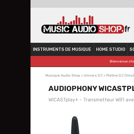
INSTRUMENTS DE MUSIQUE
HOME STUDIO
S
Bienvenue che
Musique Audio Shop
>
Univers DJ
>
Platine DJ (Viny
AUDIOPHONY WICASTP
WICASTplay+ - Transmetteur WIFI av