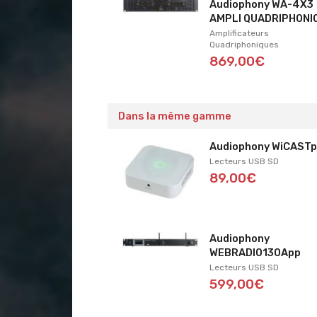
Audiophony WA-4X3
AMPLI QUADRIPHONI
Amplificateurs
Quadriphoniques
869,00€
Dans la même gamme
Audiophony WiCASTp
Lecteurs USB SD
89,00€
Audiophony
WEBRADIO130App
Lecteurs USB SD
599,00€