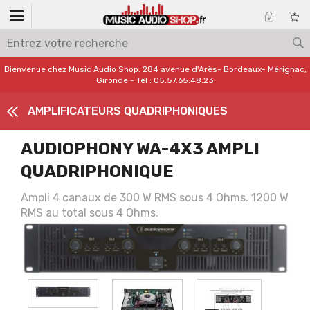
Bienvenue chez Music Audio Shop. 284 avenue d'Arès- Bordeaux- Mérignac,
Gironde - Tel : 05.57.65.48.23
AMPLIFICATEURS QUADRIPHONIQUES
AUDIOPHONY WA-4X3 AMPLI
QUADRIPHONIQUE
Ampli 4 canaux de 300 W RMS sous 4 Ohms. 1200 W
RMS au total sous 4 Ohms.