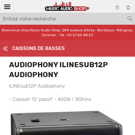
Bienvenue chez Music Audio Shop. 284 avenue d'Arès- Bordeaux- Mérignac,
Gironde - Tel : 05.57.65.48.23
CAISSONS DE BASSES
AUDIOPHONY ILINESUB12P
AUDIOPHONY
iLINEsub12P Audiophony
- Caisson 12' passif - 400W / 8Ohms