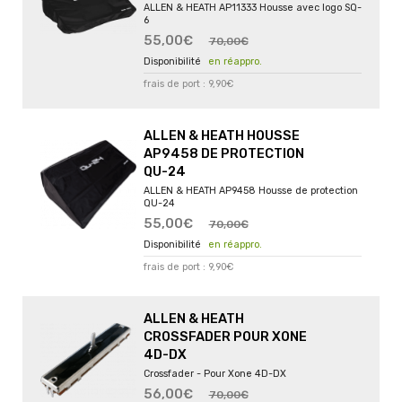
ALLEN & HEATH AP11333 Housse avec logo SQ-
6
55,00€
70,00€
en réappro.
frais de port : 9,90€
ALLEN & HEATH HOUSSE
AP9458 DE PROTECTION
QU-24
ALLEN & HEATH AP9458 Housse de protection
QU-24
55,00€
70,00€
en réappro.
frais de port : 9,90€
ALLEN & HEATH
CROSSFADER POUR XONE
4D-DX
Crossfader - Pour Xone 4D-DX
56,00€
70,00€