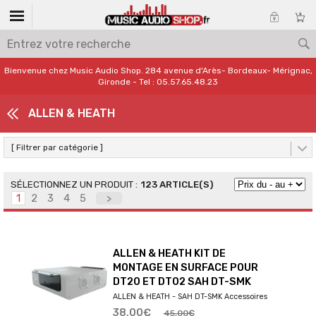
Bienvenue chez Music Audio Shop. 284 avenue d'Arès- Bordeaux- Mérignac,
Gironde - Tel : 05.57.65.48.23
ALLEN & HEATH
[ Filtrer par catégorie ]
123 ARTICLE(S)
1
2
3
4
5
>
ALLEN & HEATH KIT DE
MONTAGE EN SURFACE POUR
DT20 ET DT02 SAH DT-SMK
ALLEN & HEATH - SAH DT-SMK Accessoires
38,00€
45,00€