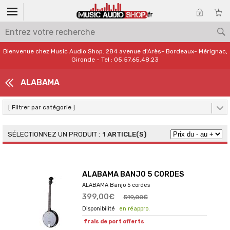
Bienvenue chez Music Audio Shop. 284 avenue d'Arès- Bordeaux- Mérignac,
Gironde - Tel : 05.57.65.48.23
ALABAMA
[ Filtrer par catégorie ]
1 ARTICLE(S)
ALABAMA BANJO 5 CORDES
ALABAMA Banjo 5 cordes
399,00€
519,00€
en réappro.
frais de port offerts