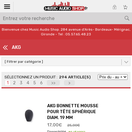
Bienvenue chez Music Audio Shop. 284 avenue d'Arès- Bordeaux- Mérignac,
Gironde - Tel : 05.57.65.48.23
AKG
[ Filtrer par catégorie ]
294 ARTICLE(S)
1
2
3
4
5
6
>>
>
AKG BONNETTE MOUSSE
POUR TÊTE SPHÉRIQUE
DIAM. 19 MM
17,00€
25,00€
en réappro.