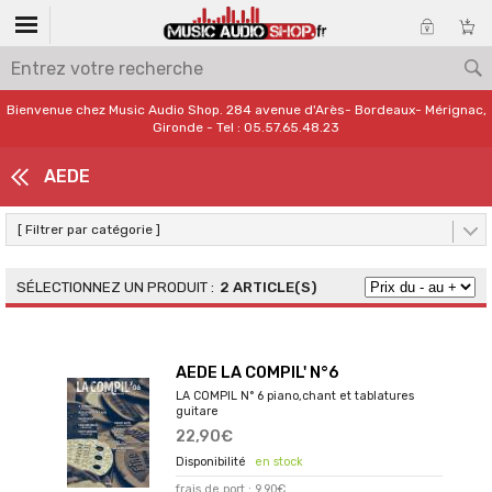
Bienvenue chez Music Audio Shop. 284 avenue d'Arès- Bordeaux- Mérignac,
Gironde - Tel : 05.57.65.48.23
AEDE
[ Filtrer par catégorie ]
2 ARTICLE(S)
AEDE LA COMPIL' N°6
LA COMPIL N° 6 piano,chant et tablatures
guitare
22,90€
en stock
frais de port : 9,90€