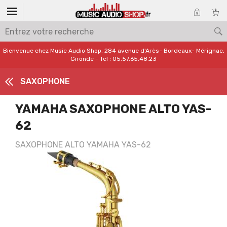
Bienvenue chez Music Audio Shop. 284 avenue d'Arès- Bordeaux- Mérignac,
Gironde - Tel : 05.57.65.48.23
SAXOPHONE
YAMAHA SAXOPHONE ALTO YAS-
62
SAXOPHONE ALTO YAMAHA YAS-62