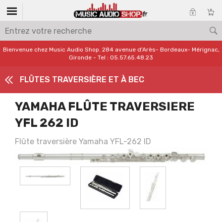
Bienvenue chez Music Audio Shop. 284 avenue d'Arès- Bordeaux- Mérignac,
Gironde - Tel : 05.57.65.48.23
FLÛTES TRAVERSIÈRE ET À BEC
YAMAHA FLÛTE TRAVERSIERE
YFL 262 ID
Flûte traversière Yamaha YFL-262 ID