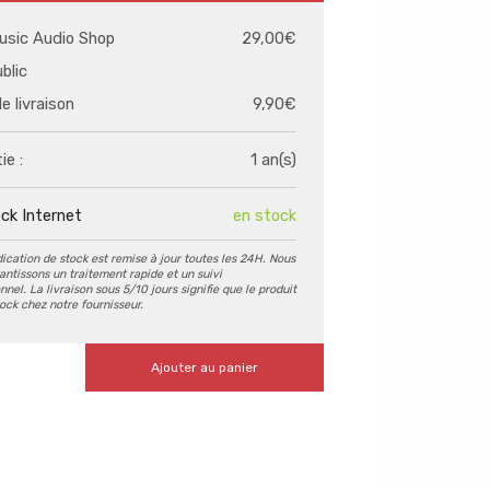
usic Audio Shop
29,00€
ublic
de livraison
9,90€
ie :
1 an(s)
ck Internet
en stock
dication de stock est remise à jour toutes les 24H. Nous
antissons un traitement rapide et un suivi
nel. La livraison sous 5/10 jours signifie que le produit
tock chez notre fournisseur.
Ajouter au panier