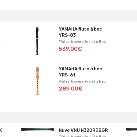
YAMAHA flute à bec
YRS-83
c
Flûtes traversière et à Bec
539,00€
YAMAHA flute à bec
YRS-61
c
Flûtes traversière et à Bec
289,00€
K
Nuvo VNU N320RDBGR
c
Flûtes traversière et à Bec