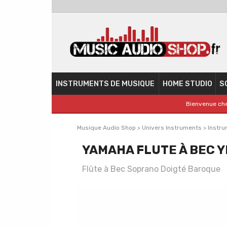
INSTRUMENTS DE MUSIQUE
HOME STUDIO
S
Bienvenue che
Musique Audio Shop
>
Univers Instruments
>
Instru
YAMAHA FLUTE À BEC 
Flûte à Bec Soprano Doigté Baroque