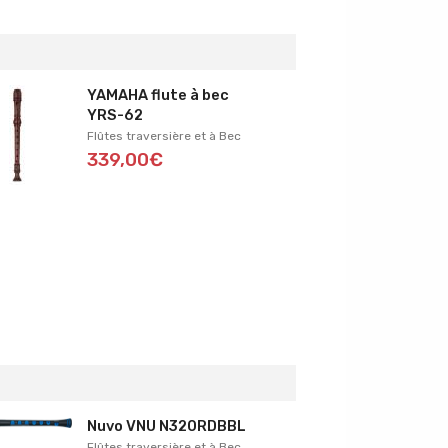
YAMAHA flute à bec
YRS-62
Flûtes traversière et à Bec
339,00€
Nuvo VNU N320RDBBL
Flûtes traversière et à Bec