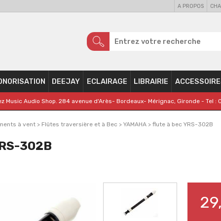
A PROPOS
CHA
ONORISATION
DEEJAY
ECLAIRAGE
LIBRAIRIE
ACCESSOIRE
z Music Audio Shop. 284 avenue d'Arès- Bordeaux- Mérignac, Gironde - Tel : 
ments à vent
>
Flûtes traversière et à Bec
>
YAMAHA
>
flute à bec YRS-302B
YRS-302B
29