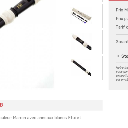
Prix M
Prix p
Tarif 
Garant
Sto
Notre in
vous gar
exception
est en s
2B
uleur: Marron avec anneaux blancs Etui et