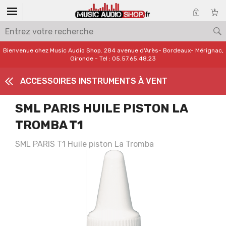
Bienvenue chez Music Audio Shop. 284 avenue d'Arès- Bordeaux- Mérignac,
Gironde - Tel : 05.57.65.48.23
ACCESSOIRES INSTRUMENTS À VENT
SML PARIS HUILE PISTON LA
TROMBA T1
SML PARIS T1 Huile piston La Tromba