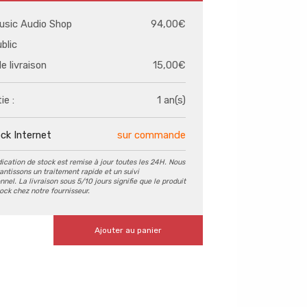
usic Audio Shop
94,00€
ublic
de livraison
15,00€
ie :
1 an(s)
ck Internet
sur commande
dication de stock est remise à jour toutes les 24H. Nous
antissons un traitement rapide et un suivi
nel. La livraison sous 5/10 jours signifie que le produit
tock chez notre fournisseur.
Ajouter au panier