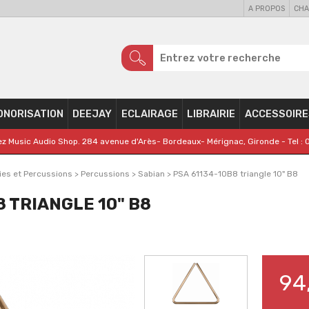
A PROPOS
CHA
ONORISATION
DEEJAY
ECLAIRAGE
LIBRAIRIE
ACCESSOIRE
z Music Audio Shop. 284 avenue d'Arès- Bordeaux- Mérignac, Gironde - Tel : 
ies et Percussions
>
Percussions
>
Sabian
>
PSA 61134-10B8 triangle 10" B8
8 TRIANGLE 10" B8
94