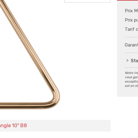
Prix M
Prix p
Tarif 
Garant
Sto
Notre in
vous gar
exception
est en s
angle 10" B8