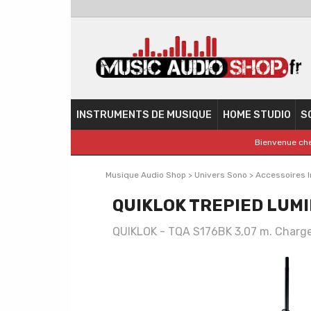
INSTRUMENTS DE MUSIQUE
HOME STUDIO
S
Bienvenue che
Musique Audio Shop
>
Univers Sono
>
Accessoires 
QUIKLOK TREPIED LUMI
QUIKLOK - TQA S176BK 3,07 m. Charge