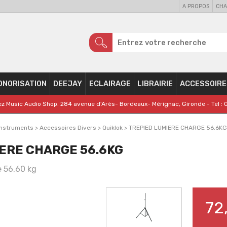
A PROPOS
CHA
ONORISATION
DEEJAY
ECLAIRAGE
LIBRAIRIE
ACCESSOIRE
z Music Audio Shop. 284 avenue d'Arès- Bordeaux- Mérignac, Gironde - Tel : 
Instruments
>
Accessoires Divers
>
Quiklok
>
TREPIED LUMIERE CHARGE 56.6KG
ERE CHARGE 56.6KG
 56,60 kg
72