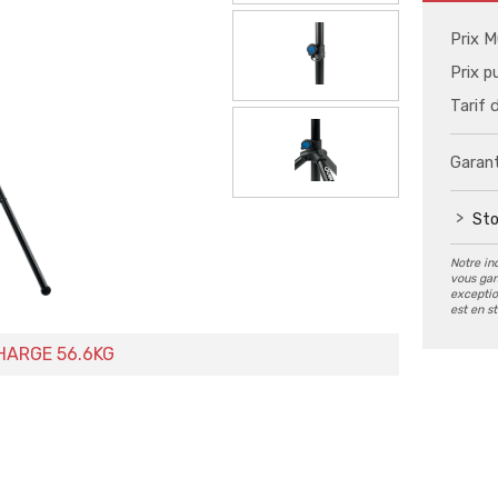
Prix M
Prix p
Tarif 
Garant
Sto
Notre in
vous gar
exception
est en s
CHARGE 56.6KG