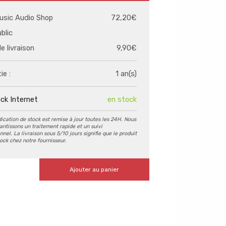
usic Audio Shop
72,20€
ublic
de livraison
9,90€
ie :
1 an(s)
ck Internet
en stock
dication de stock est remise à jour toutes les 24H. Nous
antissons un traitement rapide et un suivi
nel. La livraison sous 5/10 jours signifie que le produit
tock chez notre fournisseur.
Ajouter au panier