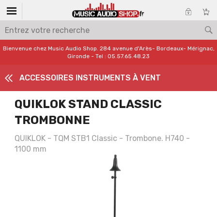
Bienvenue chez Music Audio Shop. 284 avenue d'Arès- Bordeaux- Mérignac,
Gironde - Tel : 05.57.65.48.23
ACCESSOIRES INSTRUMENTS À VENT
QUIKLOK STAND CLASSIC
TROMBONNE
QUIKLOK - TQM STB1 Classic - Trombone. H740 -
1100 mm