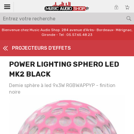
Bienvenue chez Music Audio Shop. 284 avenue d'Arès- Bordeaux- Mérignac,
Gironde - Tel : 05.57.65.48.23
PROJECTEURS D'EFFETS
POWER LIGHTING SPHERO LED
MK2 BLACK
Demie sphère à led 9x3W RGBWAPPYP - finition
noire