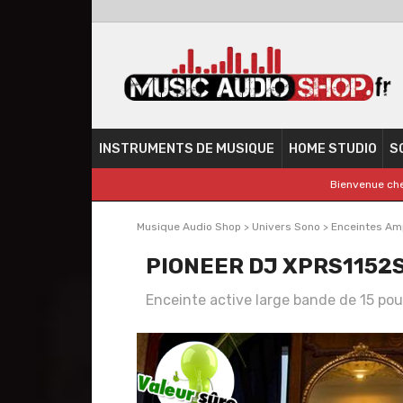
INSTRUMENTS DE MUSIQUE
HOME STUDIO
S
Bienvenue che
Musique Audio Shop
>
Univers Sono
>
Enceintes Amp
PIONEER DJ XPRS1152
Enceinte active large bande de 15 po