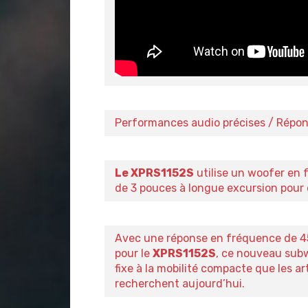
Performances audio précises / Répo
Le XPRS1152S
utilise un woofer en 
de 3 pouces à longue excursion pour 
Avec une réponse en fréquence de 4
pour le
XPRS1152S
, ce nouveau subw
fixe à la mobilité compacte que les art
recherchent aujourd’hui.