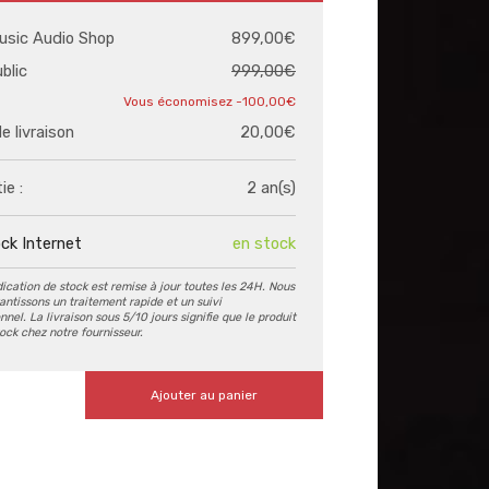
usic Audio Shop
899,00€
ublic
999,00€
-100,00€
de livraison
20,00€
ie :
2 an(s)
ck Internet
en stock
dication de stock est remise à jour toutes les 24H. Nous
antissons un traitement rapide et un suivi
nel. La livraison sous 5/10 jours signifie que le produit
tock chez notre fournisseur.
Ajouter au panier