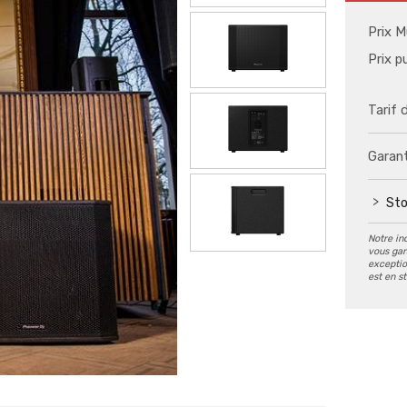
Prix M
Prix p
Tarif 
Garant
Sto
Notre in
vous gar
exception
est en s