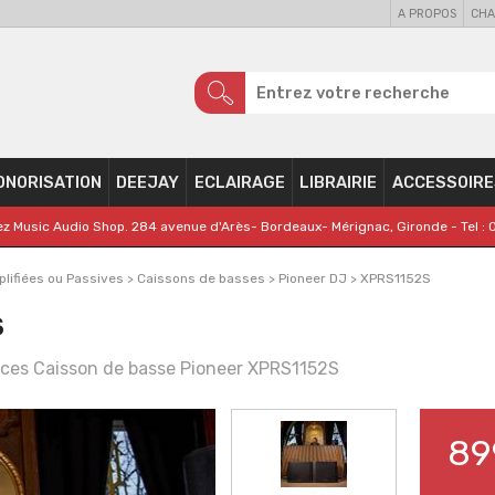
A PROPOS
CHA
ONORISATION
DEEJAY
ECLAIRAGE
LIBRAIRIE
ACCESSOIRE
z Music Audio Shop. 284 avenue d'Arès- Bordeaux- Mérignac, Gironde - Tel : 
lifiées ou Passives
>
Caissons de basses
>
Pioneer DJ
>
XPRS1152S
S
uces Caisson de basse Pioneer XPRS1152S
89