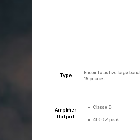
Enceinte active large ban
Type
15 pouces
Classe D
Amplifier
Output
4000W peak