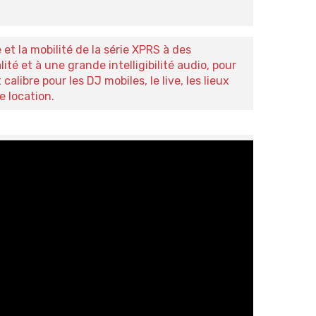
et la mobilité de la série XPRS à des
é et à une grande intelligibilité audio, pour
alibre pour les DJ mobiles, le live, les lieux
e location.