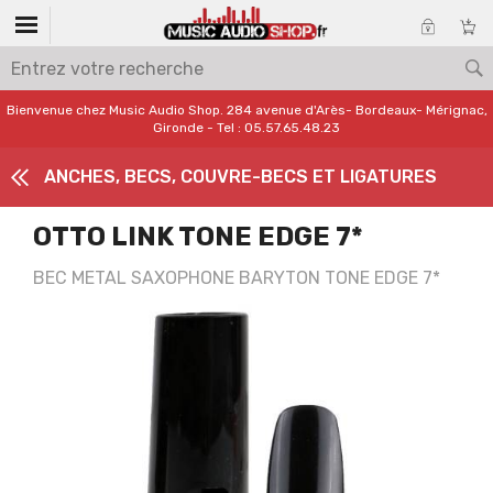
Bienvenue chez Music Audio Shop. 284 avenue d'Arès- Bordeaux- Mérignac,
Gironde - Tel : 05.57.65.48.23
ANCHES, BECS, COUVRE-BECS ET LIGATURES
OTTO LINK TONE EDGE 7*
BEC METAL SAXOPHONE BARYTON TONE EDGE 7*