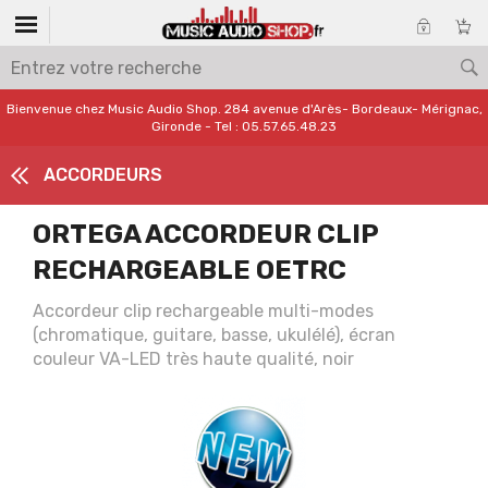
Bienvenue chez Music Audio Shop. 284 avenue d'Arès- Bordeaux- Mérignac,
Gironde - Tel : 05.57.65.48.23
ACCORDEURS
ORTEGA ACCORDEUR CLIP
RECHARGEABLE OETRC
Accordeur clip rechargeable multi-modes
(chromatique, guitare, basse, ukulélé), écran
couleur VA-LED très haute qualité, noir