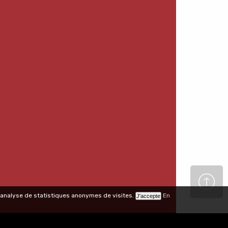
 l'analyse de statistiques anonymes de visites.
En
Réalisation :
Agence Keyrio