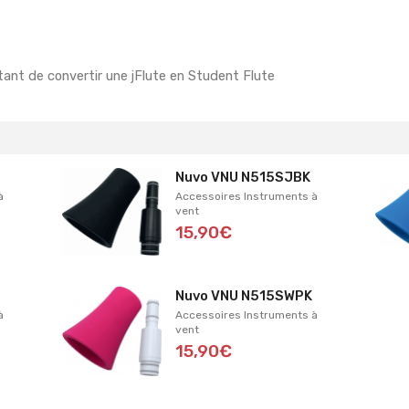
ant de convertir une jFlute en Student Flute
Nuvo VNU N515SJBK
à
Accessoires Instruments à
vent
15,90€
N
Nuvo VNU N515SWPK
à
Accessoires Instruments à
vent
15,90€