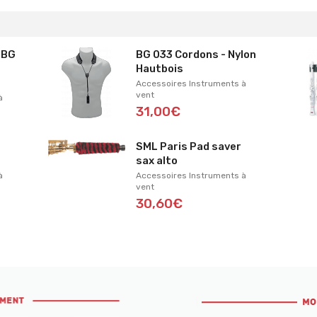
 BG
BG O33 Cordons - Nylon
Hautbois
Accessoires Instruments à
vent
à
31,00€
SML Paris Pad saver
sax alto
à
Accessoires Instruments à
vent
30,60€