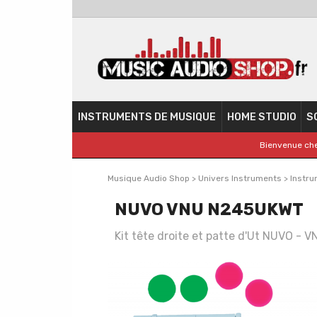
INSTRUMENTS DE MUSIQUE
HOME STUDIO
S
Bienvenue che
Musique Audio Shop
>
Univers Instruments
>
Instru
NUVO VNU N245UKWT
Kit tête droite et patte d'Ut NUVO -