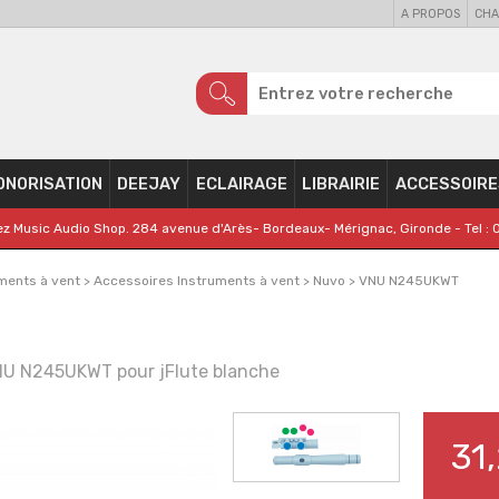
A PROPOS
CHA
ONORISATION
DEEJAY
ECLAIRAGE
LIBRAIRIE
ACCESSOIRE
z Music Audio Shop. 284 avenue d'Arès- Bordeaux- Mérignac, Gironde - Tel : 
ments à vent
>
Accessoires Instruments à vent
>
Nuvo
>
VNU N245UKWT
 VNU N245UKWT pour jFlute blanche
31