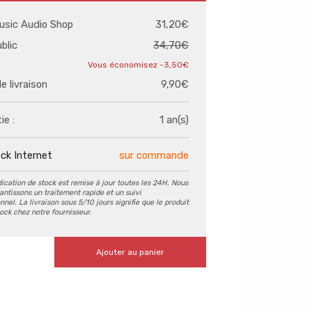
usic Audio Shop
31,20€
ublic
34,70€
-3,50€
de livraison
9,90€
ie :
1 an(s)
ck Internet
sur commande
dication de stock est remise à jour toutes les 24H. Nous
antissons un traitement rapide et un suivi
nel. La livraison sous 5/10 jours signifie que le produit
tock chez notre fournisseur.
Ajouter au panier