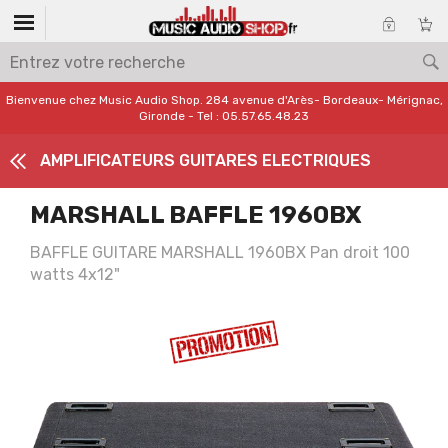
Bienvenue chez Music Audio Shop. 284 avenue d'Arès- Bordeaux- Mérignac,
Gironde - Tel : 05.57.65.48.23
AMPLIFICATEURS GUITARES ELECTRIQUES
MARSHALL BAFFLE 1960BX
BAFFLE GUITARE MARSHALL 1960BX Pan droit 100
watts 4x12"