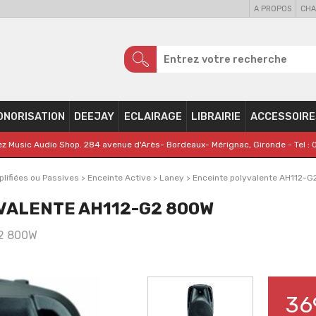
A PROPOS
CHA
ONORISATION
DEEJAY
ECLAIRAGE
LIBRAIRIE
ACCESSOIRE
z Music Audio Shop. 284 avenue d'Arès- Bordeaux- Mérignac, Gironde - Tel : 
lifiées ou Passives
>
Enceinte Active
>
Laney
>
Enceinte polyvalente AH112-
VALENTE AH112-G2 800W
2 800W
36