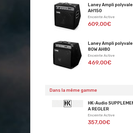
Laney Ampli polyval
AH150
Enceinte Active
609,00€
Laney Ampli polyval
80W AH80
Enceinte Active
469,00€
Dans la même gamme
HK-Audio SUPPLEME
A REGLER
Enceinte Active
357,00€