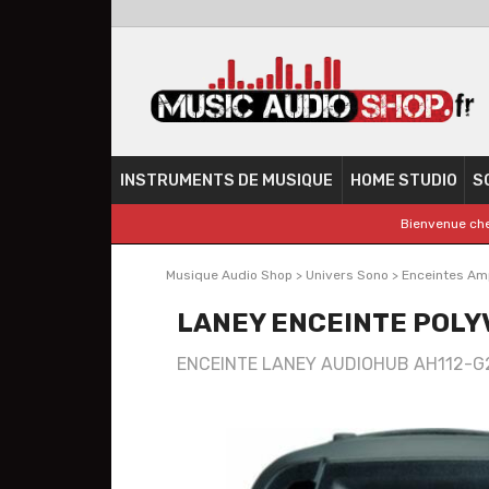
INSTRUMENTS DE MUSIQUE
HOME STUDIO
S
Bienvenue che
Musique Audio Shop
>
Univers Sono
>
Enceintes Amp
LANEY ENCEINTE POLY
ENCEINTE LANEY AUDIOHUB AH112-G