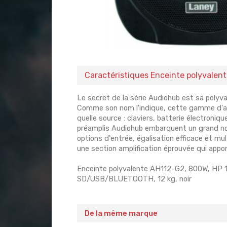
Caractéristiques Enceinte polyvale
Le secret de la série Audiohub est sa polyva
Comme son nom l'indique, cette gamme d'amp
quelle source : claviers, batterie électroni
préamplis Audiohub embarquent un grand nom
options d'entrée, égalisation efficace et mul
une section amplification éprouvée qui appor
Enceinte polyvalente AH112-G2, 800W, HP 12
SD/USB/BLUETOOTH, 12 kg, noir
De la même marque