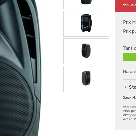
écotax
Prix M
Prix p
Tarif 
Garant
Sto
Stock M
Notre in
vous gar
exception
est en s