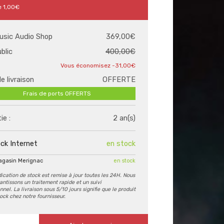
e
1,00€
usic Audio Shop
369,00€
ublic
400,00€
-31,00€
de livraison
OFFERTE
Frais de ports OFFERTS
ie :
2 an(s)
ck Internet
en stock
agasin Merignac
en stock
dication de stock est remise à jour toutes les 24H. Nous
antissons un traitement rapide et un suivi
nel. La livraison sous 5/10 jours signifie que le produit
tock chez notre fournisseur.