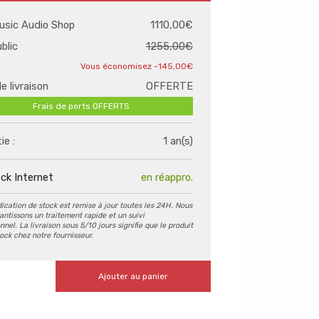
usic Audio Shop
1110,00€
ublic
1255,00€
-145,00€
de livraison
OFFERTE
Frais de ports OFFERTS
ie :
1 an(s)
ck Internet
en réappro.
dication de stock est remise à jour toutes les 24H. Nous
antissons un traitement rapide et un suivi
nel. La livraison sous 5/10 jours signifie que le produit
tock chez notre fournisseur.
Ajouter au panier