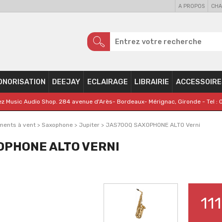
A PROPOS
CHA
ONORISATION
DEEJAY
ECLAIRAGE
LIBRAIRIE
ACCESSOIRE
z Music Audio Shop. 284 avenue d'Arès- Bordeaux- Mérignac, Gironde - Tel : 
ments à vent
>
Saxophone
>
Jupiter
>
JAS700Q SAXOPHONE ALTO Verni
OPHONE ALTO VERNI
11