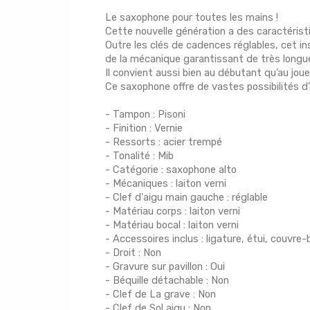
Le saxophone pour toutes les mains !
Cette nouvelle génération a des caractérist
Outre les clés de cadences réglables, cet i
de la mécanique garantissant de très longue
Il convient aussi bien au débutant qu’au joue
Ce saxophone offre de vastes possibilités d’é
- Tampon : Pisoni
- Finition : Vernie
- Ressorts : acier trempé
- Tonalité : Mib
- Catégorie : saxophone alto
- Mécaniques : laiton verni
- Clef d'aigu main gauche : réglable
- Matériau corps : laiton verni
- Matériau bocal : laiton verni
- Accessoires inclus : ligature, étui, couvre-
- Droit : Non
- Gravure sur pavillon : Oui
- Béquille détachable : Non
- Clef de La grave : Non
- Clef de Sol aigu : Non