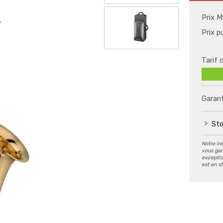
Prix M
Prix p
Tarif 
Garant
Sto
Notre in
vous gar
exception
est en s